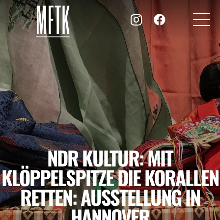
NDR KULTUR: MIT
KLÖPPELSPITZE DIE KORALLEN
RETTEN: AUSSTELLUNG IN
HANNOVER